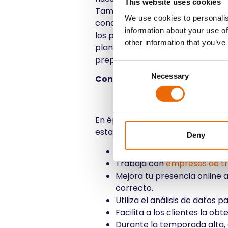
This website uses cookies
También tenemos una gestión de f
We use cookies to personalis
conductores temporales en mome
information about your use of
los procesos automatizados, nues
other information that you’ve
planificamos con antelación y h
prepararnos para ello.
Consent
Necessary
Consejos para los concesiona
Selection
En épocas de mucho trabajo, pued
estas pautas.
Deny
Planifica con antelación par
Trabaja con
empresas de tr
Mejora tu presencia online 
correcto.
Utiliza el análisis de datos
Facilita a los clientes la o
Durante la temporada alta, 