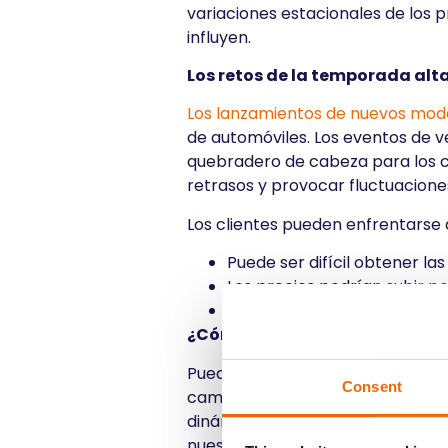
variaciones estacionales de los 
influyen.
Los retos de la temporada alt
Los lanzamientos de nuevos mod
de automóviles. Los eventos de ve
quebradero de cabeza para los c
retrasos y provocar fluctuacione
Los clientes pueden enfrentarse a
Puede ser difícil obtener la
Los precios podrían subir po
Puede haber retrasos tanto
¿Cómo se adapta la autopista
Puede ser más fácil trasladar tu
Consent
cambios estacionales. Las autopi
dinámicos. Cambiamos las tarifa
nuestros recursos. Además, ofre