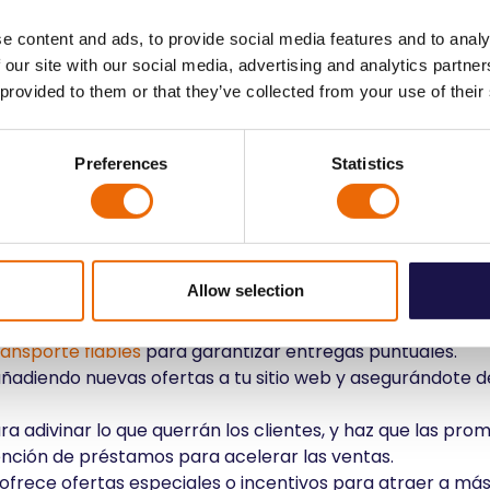
lota escalable, que nos permite cambiar el tamaño de nue
e content and ads, to provide social media features and to analy
ntos de mucho trabajo. Al integrar tecnologías como
e
 our site with our social media, advertising and analytics partn
tros sistemas simplifican las operaciones y aumentan la 
 provided to them or that they’ve collected from your use of their
acemos predicciones para ver cómo cambiará la demanda
Preferences
Statistics
rios en temporada alta
e ser difícil enviar tu coche. Para una experiencia de tr
Allow selection
a asegurarte de que tienes suficientes existencias.
ansporte fiables
para garantizar entregas puntuales.
añadiendo nuevas ofertas a tu sitio web y asegurándote de
 para adivinar lo que querrán los clientes, y haz que las p
btención de préstamos para acelerar las ventas.
ofrece ofertas especiales o incentivos para atraer a más