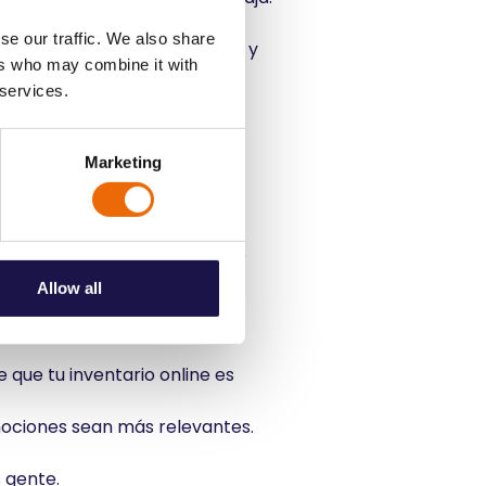
stra flota y utilizar
se our traffic. We also share
l seguimiento en tiempo real
y
ers who may combine it with
eficacia. En resumen,
 services.
, lo que nos ayuda a
Marketing
ansporte sin problemas, sigue
Allow all
 que tu inventario online es
romociones sean más relevantes.
 gente.