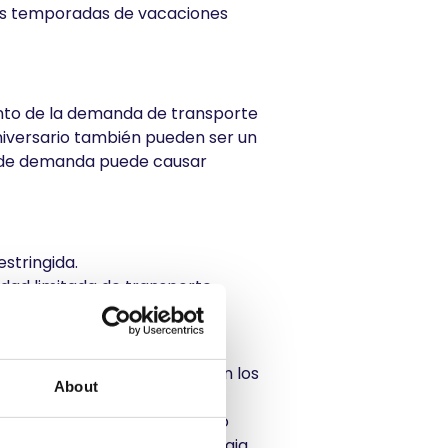
 las temporadas de vacaciones
ento de la demanda de transporte
aniversario también pueden ser un
o de demanda puede causar
estringida.
idad limitada de transporte.
ro de envíos.
n acostumbradas a lidiar con los
About
a demanda mediante precios
forme y aprovechar al máximo
o la demanda alta como la baja.