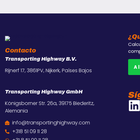
¿Qu
Calcu
Contacto
comp
Transporting Highway B.V.
A 
Rijnerf 17, 3861PV, Nijkerk, Países Bajos
Transporting Highway GmbH
Sí
Königsborner Str. 26a, 39175 Biederitz,
Alemania
info@transportinghighway.com
+318 51 09 11 28