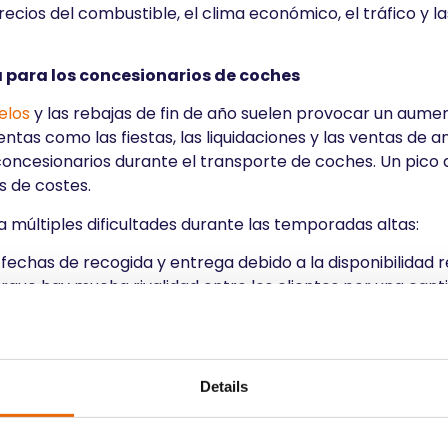
precios del combustible, el clima económico, el tráfico y
a para los concesionarios de coches
elos
y las rebajas de fin de año suelen provocar un aum
ntas como las fiestas, las liquidaciones y las ventas de 
oncesionarios durante el transporte de coches. Un pic
s de costes.
 múltiples dificultades durante las temporadas altas:
s fechas de recogida y entrega debido a la disponibilidad r
rque hay mucha rivalidad entre los clientes por una cant
 en la recogida como en la llegada debido al mayor núme
 de transporte a las fluctuaciones de la demanda?
 coche si trabajas con empresas experimentadas que esté
Details
stas del transporte se adaptan a las fluctuaciones de l
s en función de la demanda para mantener la carga uni
cemos una gama de fechas de envío para satisfacer tant