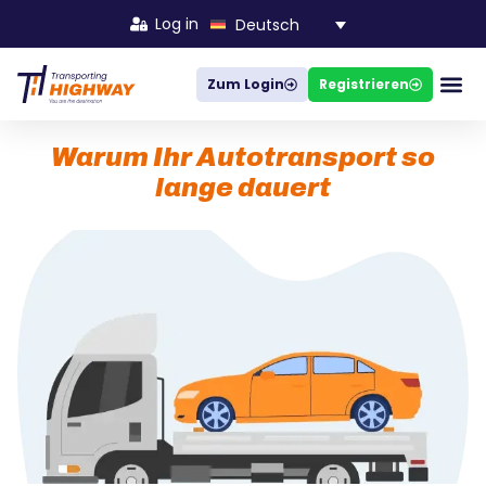
Log in
Deutsch
Zum Login
Registrieren
Unternehmen
Wie es
Warum Ihr Autotransport so
lange dauert