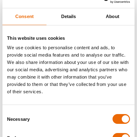
Koordination
Hinter den Kulissen arbeiten die Logistikplaner ständig:
Consent
Details
About
Fahrzeuge dem richtigen Fahrer zuordnen.
Koordinieren Sie Abholtermine.
Aktualisieren Sie Ihre Kunden, wenn sich der Zeitplan
This website uses cookies
aufgrund von Verkehr, Wetter oder Verspätungen
We use cookies to personalise content and ads, to
ändert.
provide social media features and to analyse our traffic.
Diese Kommunikation sorgt dafür, dass Ihr Fahrzeug sicher
und versichert ankommt.
We also share information about your use of our site with
our social media, advertising and analytics partners who
Wie der Transport von
may combine it with other information that you’ve
Highway mit Verspätungen
provided to them or that they’ve collected from your use
of their services.
umgeht
Bei Transporting Highway arbeiten wir hart daran, die
Consent
Wartezeiten zu minimieren und die Preise fair zu halten:
Necessary
Selection
Sofortige Preisberechnung
ohne versteckte
Kosten.