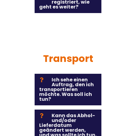
registriert, wie
geht es weiter?
Transport
Ich sehe einen
Auftrag, den ich
transportieren
möchte. Was soll ich
tun?
Kann das Abhol-
und/oder
Lieferdatum
geändert werden,
und was sollte ich tun,