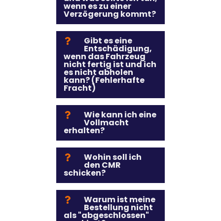
wenn es zu einer
Verzögerung kommt?
Gibt es eine
Entschädigung,
wenn das Fahrzeug
nicht fertig ist und ich
es nicht abholen
kann? (Fehlerhafte
Fracht)
Wie kann ich eine
Vollmacht
erhalten?
Wohin soll ich
den CMR
schicken?
Warum ist meine
Bestellung nicht
als "abgeschlossen"