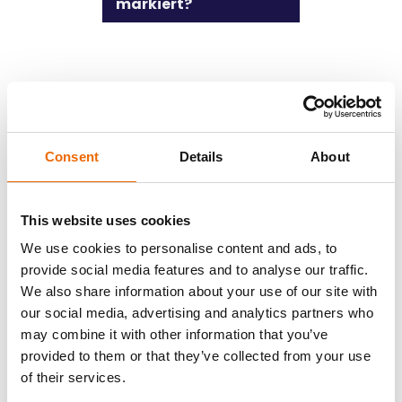
markiert?
Kontakt & Fragen
Consent
Details
About
An wen sollte ich
This website uses cookies
mich wenden,
wenn ich Probleme
We use cookies to personalise content and ads, to
habe?
provide social media features and to analyse our traffic.
We also share information about your use of our site with
Ist es möglich,
our social media, advertising and analytics partners who
eine Bestellung
may combine it with other information that you’ve
zu stornieren?
provided to them or that they’ve collected from your use
of their services.
Wie sind Ihre