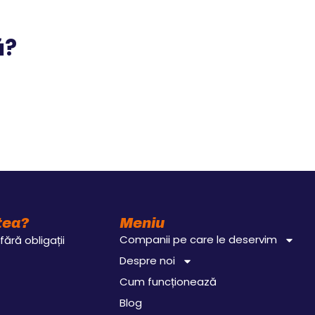
ă?
ștea?
Meniu
Companii pe care le deservim
fără obligații
Despre noi
Cum funcționează
Blog