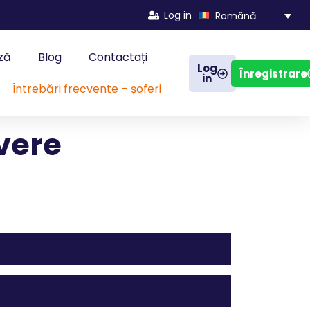
Log in
Română
ză
Blog
Contactați
Log
Înregistrare
in
Întrebări frecvente – șoferi
ivere