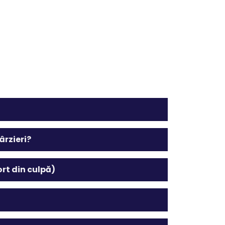
ârzieri?
ort din culpă)