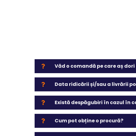
Văd o comandă pe care aș dori s
Data ridicării și/sau a livrării p
Există despăgubiri în cazul în c
Cum pot obține o procură?