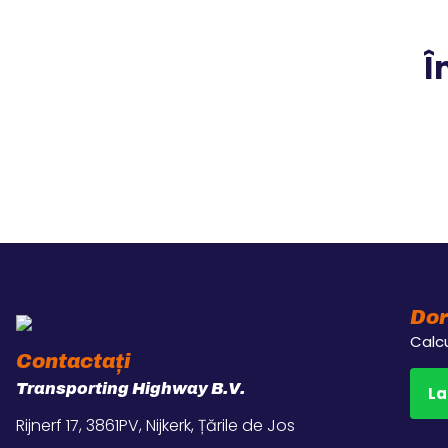
Î
Dor
Calcu
Contactați
Transporting Highway B.V.
La
Rijnerf 17, 3861PV, Nijkerk, Țările de Jos