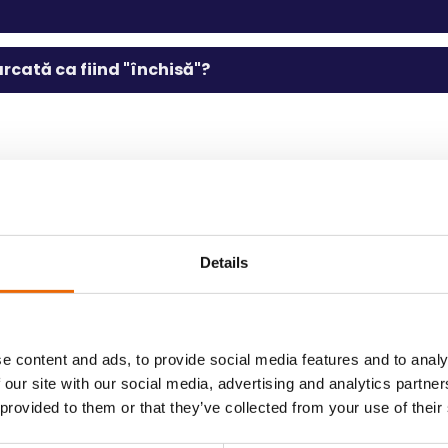
cată ca fiind "închisă"?
Contact și probleme
Details
 dacă întâmpin probleme?
e content and ads, to provide social media features and to analy
ndă?
 our site with our social media, advertising and analytics partn
 provided to them or that they’ve collected from your use of their
m?