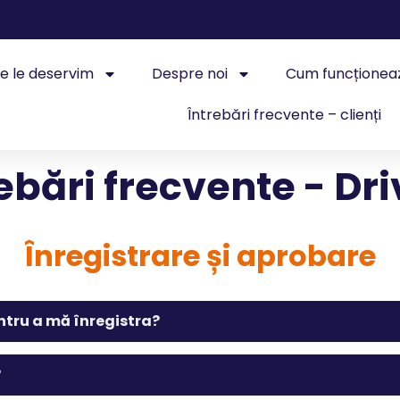
e le deservim
Despre noi
Cum funcționea
Întrebări frecvente – clienți
ebări frecvente - Dr
Înregistrare și aprobare
tru a mă înregistra?
?