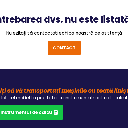
ntrebarea dvs. nu este listat
Nu ezitați să contactați echipa noastră de asistență
CONTACT
iți să vă transportați mașinile cu toată lini
lați cel mai ieftin preț total cu instrumentul nostru de calcul 
 instrumentul de calcul