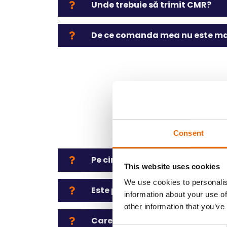
Unde trebuie să trimit CMR?
De ce comanda mea nu este mar
Consent
Pe cine ar trebui să contactez
This website uses cookies
We use cookies to personalis
Este posibil să anulați o coma
information about your use of
other information that you’ve
Care sunt orele dvs. de progra