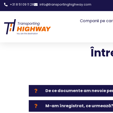
+31 8 51 09 11 28
info@transportinghighway.com
Companii pe car
Într
De ce documente am nevoie pen
M-am înregistrat, ce urmează