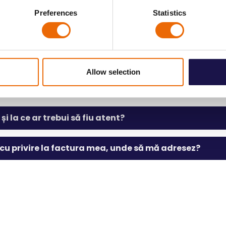
Preferences
Statistics
Allow selection
Plăți și prețuri
și la ce ar trebui să fiu atent?
cu privire la factura mea, unde să mă adresez?