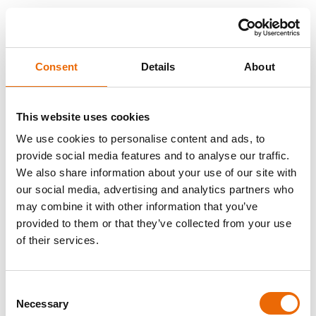
Contact & problemen
Consent
Details
About
This website uses cookies
Met wie moet ik
contact
We use cookies to personalise content and ads, to
opnemen als ik
provide social media features and to analyse our traffic.
problemen
tegenkom?
We also share information about your use of our site with
our social media, advertising and analytics partners who
Is het mogelijk
may combine it with other information that you’ve
om een order te
provided to them or that they’ve collected from your use
annuleren?
of their services.
Wat zijn je
kantooruren?
Consent
Necessary
Selection