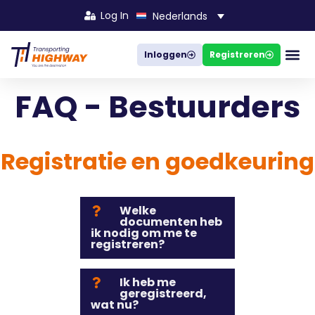
Log In
Nederlands
Inloggen
Registreren
Bedrijven 
Hoe het 
FAQ - Bestuurders
Registratie en goedkeuring
Welke
documenten heb
ik nodig om me te
registreren?
Ik heb me
geregistreerd,
wat nu?