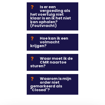
Is er een
vergoeding als
het voertuig niet
klaar is en ik het niet
kan ophalen?
(Foutvracht)
Hoe kan ik een
volmacht
krijgen?
Waar moet ik de
CMR naartoe
sturen?
Waarom is mijn
order niet
gemarkeerd als
"Closed"?