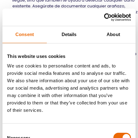
llegue, sino que también te ayuda a detectar cualquier daño
existente. Asegúrate de documentar cualquier arañazo,
abolladura u otro problema en el formulario de acuerdo y haz
fotos detalladas para tus archivos.
Saca tus objetos personales:
Saca todos tus
objetos personales del coche, incluidos los que
Consent
Details
About
estén en el maletero, la guantera y otros
compartimentos. Esto incluye aparatos
electrónicos, objetos de valor y cualquier elemento
This website uses cookies
suelto que pueda moverse durante el transporte.
We use cookies to personalise content and ads, to
Despejar tus cosas las mantiene a salvo y evita
provide social media features and to analyse our traffic.
daños en el interior de tu coche.
We also share information about your use of our site with
Comprueba si hay fugas y problemas
our social media, advertising and analytics partners who
mecánicos:
Realiza una inspección minuciosa de
may combine it with other information that you’ve
los componentes mecánicos de tu vehículo,
provided to them or that they’ve collected from your use
incluidos el motor, la transmisión, los frenos y la
of their services.
suspensión. Busca señales de fugas, niveles de
líquidos o problemas mecánicos que requieran
atención. Abordar estas cuestiones antes del
Consent
transporte ayuda a evitar complicaciones durante
Necessary