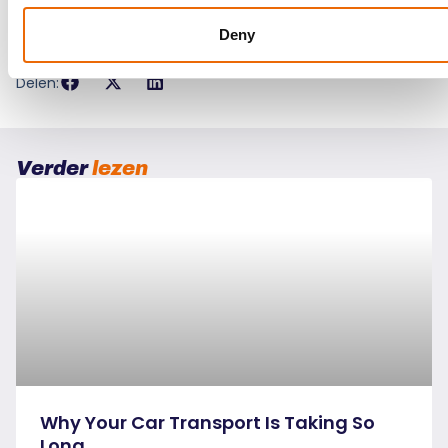
verbeterde efficiëntie, veiligheid en kosteneffectiviteit bij
het transporteren van goederen. Transformeer uw
Deny
wagenparkbeheer vandaag nog met snelwegtransport!
Delen:
Verder
lezen
Why Your Car Transport Is Taking So
Long