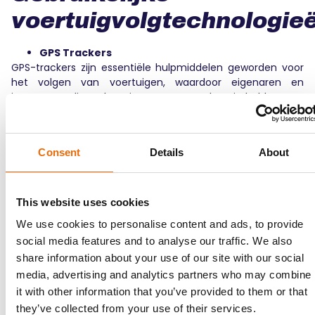
voertuigvolgtechnologie
GPS Trackers
GPS-trackers zijn essentiële hulpmiddelen geworden voor
het volgen van voertuigen, waardoor eigenaren en
importeurs direct locatiegegevens en kennis hebben. De
nauwkeurige positionering van GPS-trackers is afhankelijk
van de duidelijke zichtlijn van GPS-satellieten. Veel GPS-
trackers brengen ook kosten met zich mee voor de
Consent
Details
About
toegang tot software en trackingfuncties.
Smartphone-apps
Smartphone apps bieden nu waarschijnlijk meer voordelen
This website uses cookies
voor het volgen van voertuigen door hun
We use cookies to personalise content and ads, to provide
gebruiksvriendelijke en flexibele functies. Deze
toepassingen onthullen de posities van auto’s via de GPS-
social media features and to analyse our traffic. We also
chip van de smartphone. De functies van de app kunnen
share information about your use of our site with our social
variëren, maar omvatten meestal live tracking, geofencing
media, advertising and analytics partners who may combine
en waarschuwingen voor ongeoorloofde
it with other information that you’ve provided to them or that
snelheidsovertredingen of bewegingen.
they’ve collected from your use of their services.