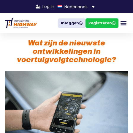
Log In
Nederlands
Inloggen
Registreren
Bedrijven 
Hoe het 
Wat zijn de nieuwste
ontwikkelingen in
voertuigvolgtechnologie?