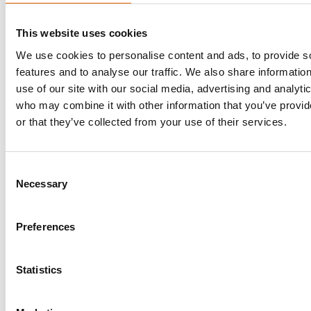
Elastyczne planowanie
Oferujemy elastyczne harmonogramy i
This website uses cookies
usługi szybkiej dostawy, aby zapewnić, że
We use cookies to personalise content and ads, to provide s
samochody dotrą tam, gdzie są potrzebne.
features and to analyse our traffic. We also share informatio
use of our site with our social media, advertising and analyti
who may combine it with other information that you’ve provi
or that they’ve collected from your use of their services.
Consent
Ubezpieczenie transportowe
Necessary
Selection
Twoje pojazdy są automatycznie
ubezpieczone od ewentualnych szkód
Preferences
transportowych.
Statistics