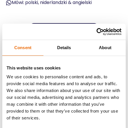
Mówi: polski, niderlandzki & angielski
Michael
Kierownik działu sprzedaży
Consent
Details
About
Networker, łącznik, współpracownik i doświadczony
sprzedawca to kluczowe słowa, które go opisują. Te
This website uses cookies
cechy, w połączeniu z jego umiejętnościami
sprzedażowymi, sprawiają, że jest on odpowiednim i
We use cookies to personalise content and ads, to
doświadczonym ogniwem i atutem Transporting
provide social media features and to analyse our traffic.
Highway. Prosimy o kontakt z nim w sprawie
We also share information about your use of our site with
wszelkich zapytań dotyczących transportu.
our social media, advertising and analytics partners who
may combine it with other information that you’ve
📧:
michael.smink@transportinghighway.com
provided to them or that they’ve collected from your use
of their services.
📱:
+31 6 25 44 77 74