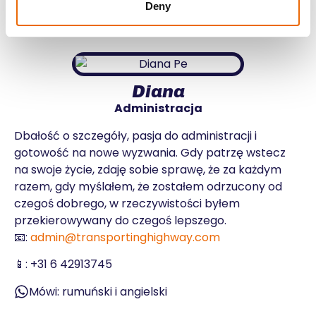
Mówi: hiszpański, kataloński i angielski
Deny
Diana
Administracja
Dbałość o szczegóły, pasja do administracji i
gotowość na nowe wyzwania. Gdy patrzę wstecz
na swoje życie, zdaję sobie sprawę, że za każdym
razem, gdy myślałem, że zostałem odrzucony od
czegoś dobrego, w rzeczywistości byłem
przekierowywany do czegoś lepszego.
📧:
admin@transportinghighway.com
📱:
+31 6 42913745
Mówi: rumuński i angielski