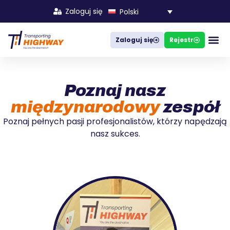
Zaloguj się
Polski
Zaloguj się
Rejestr
Firmy,
FAQ –
Poznaj nasz
międzynarodowy
zespół
Poznaj pełnych pasji profesjonalistów, którzy napędzają
nasz sukces.